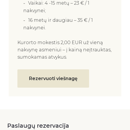
Vaikai: 4 -15 metų – 23 € / 1
nakvynei;
16 metų ir daugiau – 35 € / 1
nakvynei.
Kurorto mokestis 2,00 EUR už vieną
nakvynę asmeniui – į kainą neįtrauktas,
sumokamas atvykus.
Rezervuoti viešnagę
Paslaugų rezervacija