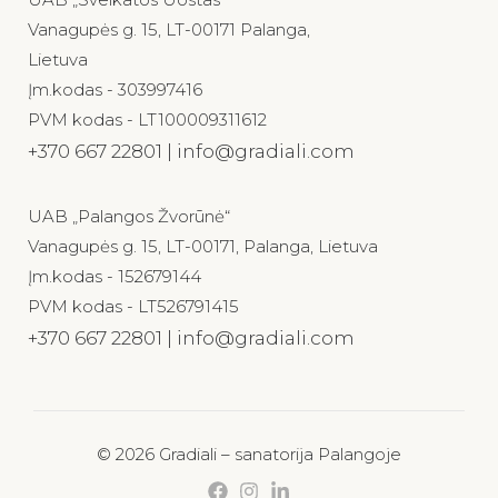
Vanagupės g. 15, LT-00171 Palanga,
Lietuva
Įm.kodas - 303997416
PVM kodas - LT100009311612
+370 667 22801 | info@gradiali.com
UAB „Palangos Žvorūnė“
Vanagupės g. 15, LT-00171, Palanga, Lietuva
Įm.kodas - 152679144
PVM kodas - LT526791415
+370 667 22801 | info@gradiali.com
© 2026 Gradiali – sanatorija Palangoje