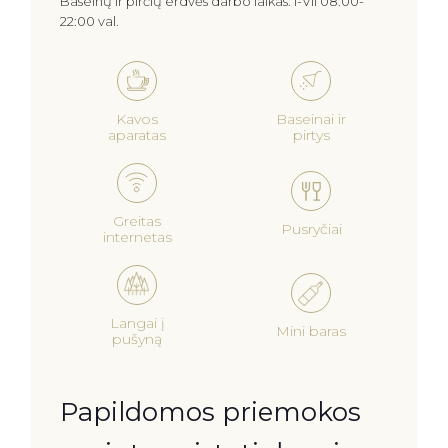
Baseinų ir pirčių erdvės darbo laikas: I-VII 08:00-
22:00 val.
Kavos
Baseinai ir
aparatas
pirtys
Greitas
Pusryčiai
internetas
Langai į
Mini baras
pušyną
Papildomos priemokos