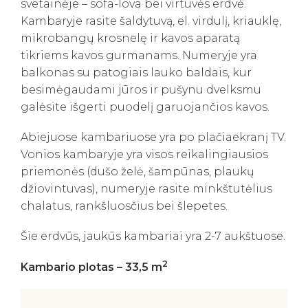
svetainėje – sofa-lova bei virtuvės erdvė.
Kambaryje rasite šaldytuvą, el. virdulį, kriauklę,
mikrobangų krosnelę ir kavos aparatą
tikriems kavos gurmanams. Numeryje yra
balkonas su patogiais lauko baldais, kur
besimėgaudami jūros ir pušynu dvelksmu
galėsite išgerti puodelį garuojančios kavos.
Abiejuose kambariuose yra po plačiaekranį TV.
Vonios kambaryje yra visos reikalingiausios
priemonės (dušo želė, šampūnas, plaukų
džiovintuvas), numeryje rasite minkštutėlius
chalatus, rankšluosčius bei šlepetes.
Šie erdvūs, jaukūs kambariai yra 2-7 aukštuose.
2
Kambario plotas – 33,5 m