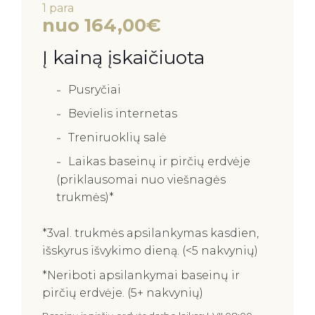
1 para
nuo 164,00€
Į kainą įskaičiuota
Pusryčiai
Bevielis internetas
Treniruoklių salė
Laikas baseinų ir pirčių erdvėje
(priklausomai nuo viešnagės
trukmės)*
*3val. trukmės apsilankymas kasdien,
išskyrus išvykimo dieną. (<5 nakvynių)
*Neriboti apsilankymai baseinų ir
pirčių erdvėje. (5+ nakvynių)