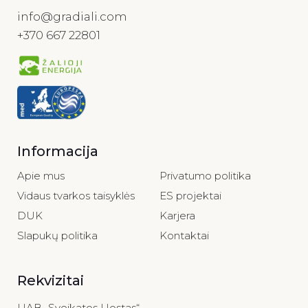
info@gradiali.com
+370 667 22801
Informacija
Apie mus
Privatumo politika
Vidaus tvarkos taisyklės
ES projektai
DUK
Karjera
Slapukų politika
Kontaktai
Rekvizitai
UAB „Sveikatos Uostas“