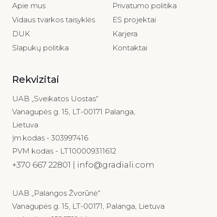
Apie mus
Privatumo politika
Vidaus tvarkos taisyklės
ES projektai
DUK
Karjera
Slapukų politika
Kontaktai
Rekvizitai
UAB „Sveikatos Uostas“
Vanagupės g. 15, LT-00171 Palanga,
Lietuva
Įm.kodas - 303997416
PVM kodas - LT100009311612
+370 667 22801 | info@gradiali.com
UAB „Palangos Žvorūnė“
Vanagupės g. 15, LT-00171, Palanga, Lietuva