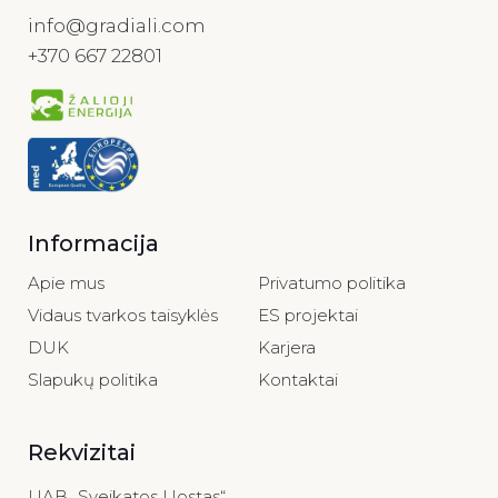
info@gradiali.com
+370 667 22801
Informacija
Apie mus
Privatumo politika
Vidaus tvarkos taisyklės
ES projektai
DUK
Karjera
Slapukų politika
Kontaktai
Rekvizitai
UAB „Sveikatos Uostas“