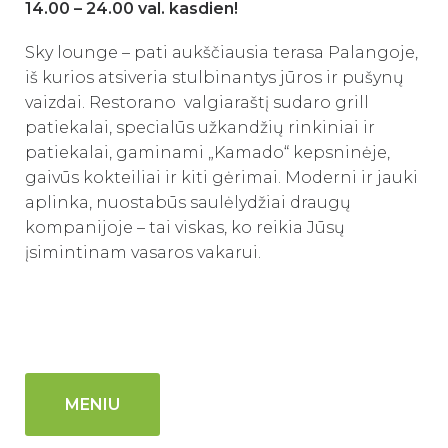
14.00 – 24.00 val. kasdien!
Sky lounge – pati aukščiausia terasa Palangoje,
iš kurios atsiveria stulbinantys jūros ir pušynų
vaizdai. Restorano valgiaraštį sudaro grill
patiekalai, specialūs užkandžių rinkiniai ir
patiekalai, gaminami „Kamado“ kepsninėje,
gaivūs kokteiliai ir kiti gėrimai. Moderni ir jauki
aplinka, nuostabūs saulėlydžiai draugų
kompanijoje – tai viskas, ko reikia Jūsų
įsimintinam vasaros vakarui.
MENIU