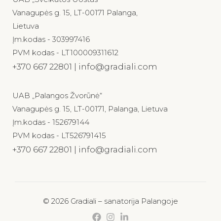
Vanagupės g. 15, LT-00171 Palanga,
Lietuva
Įm.kodas - 303997416
PVM kodas - LT100009311612
+370 667 22801 | info@gradiali.com
UAB „Palangos Žvorūnė“
Vanagupės g. 15, LT-00171, Palanga, Lietuva
Įm.kodas - 152679144
PVM kodas - LT526791415
+370 667 22801 | info@gradiali.com
© 2026 Gradiali – sanatorija Palangoje