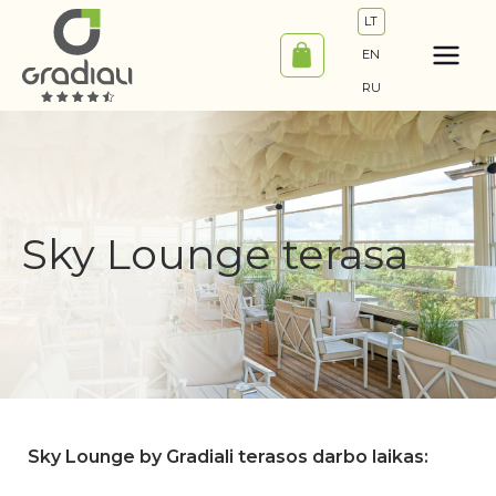
Pereiti
LT
prie
EN
turinio
RU
Sky Lounge terasa
Sky Lounge by Gradiali terasos darbo laikas: