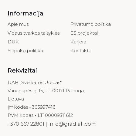
Informacija
Apie mus
Privatumo politika
Vidaus tvarkos taisyklės
ES projektai
DUK
Karjera
Slapukų politika
Kontaktai
Rekvizitai
UAB „Sveikatos Uostas“
Vanagupės g. 15, LT-00171 Palanga,
Lietuva
Įm.kodas - 303997416
PVM kodas - LT100009311612
+370 667 22801 | info@gradiali.com