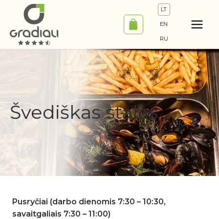
Pereiti
LT
prie
EN
turinio
RU
Švediškas stalas
Pusryčiai (darbo dienomis 7:30 – 10:30,
savaitgaliais 7:30 – 11:00)