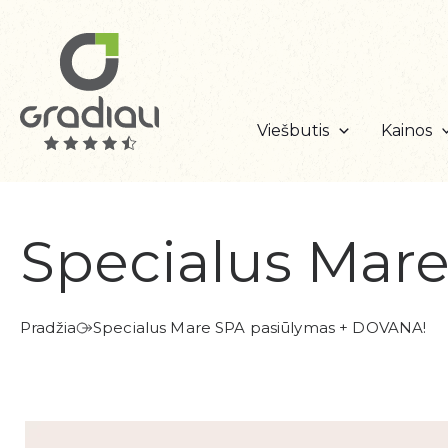
Pereiti
prie
turinio
Viešbutis
Kainos
Specialus Mar
Pradžia
Specialus Mare SPA pasiūlymas + DOVANA!