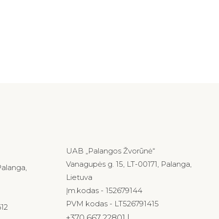
UAB „Palangos Žvorūnė“
Vanagupės g. 15, LT-00171, Palanga,
Palanga,
Lietuva
Įm.kodas - 152679144
PVM kodas - LT526791415
12
+370 667 22801 |