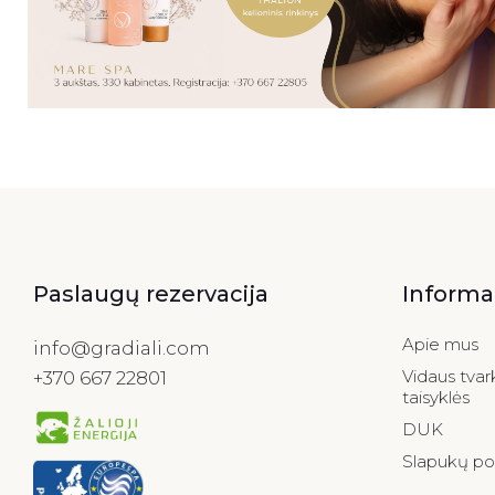
Paslaugų rezervacija
Informa
Apie mus
info@gradiali.com
Vidaus tvar
+370 667 22801
taisyklės
DUK
Slapukų pol