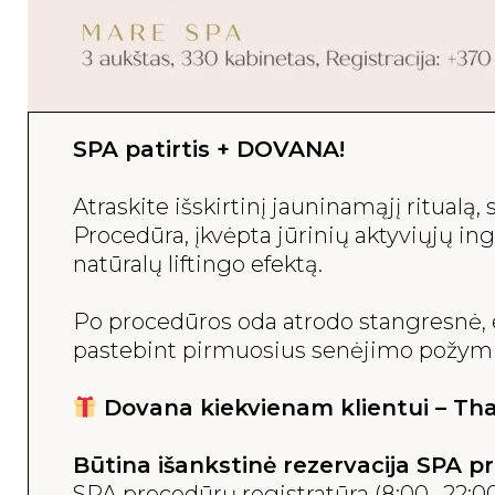
SPA patirtis + DOVANA!
Atraskite išskirtinį jauninamąjį ritualą
Procedūra, įkvėpta jūrinių aktyviųjų ing
natūralų liftingo efektą.
Po procedūros oda atrodo stangresnė, ela
pastebint pirmuosius senėjimo požymius a
Dovana kiekvienam klientui – Thal
Būtina išankstinė rezervacija SPA p
SPA procedūrų registratūra (8:00- 22:0