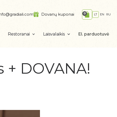
info@gradiali.com
Dovanų kuponai
LT
EN
RU
Restoranai
Laisvalaikis
El. parduotuvė
as + DOVANA!