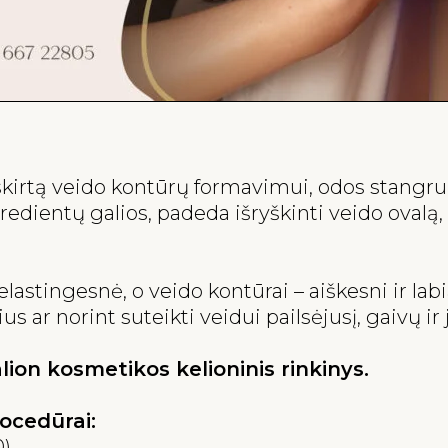
, skirtą veido kontūrų formavimui, odos stangrum
redientų galios, padeda išryškinti veido ovalą,
stingesnė, o veido kontūrai – aiškesni ir labia
r norint suteikti veidui pailsėjusį, gaivų ir j
ion kosmetikos kelioninis rinkinys.
rocedūrai:
0)