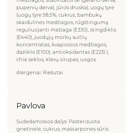
medžiagos, stabilizatoriai (gelano derva,
pupenių derva), jūros druska), uogų tyrė
(uogų tyrė 58,5%, cukrus, bambukų
skaidulinės medžiagos, rūgštingumą
reguliuojanti mežiaga (E330), stingdiklis
(E440), juodųjų morkų sulčių
koncentratas, kvapiosios medžiagos,
dažiklis (E100), antioksidantas (E223) ),
chia sėklos, klevų sirupas, uogos.
Alergenai: Riešutai.
Pavlova
Sudedamosios dalys: Pasterizuota
grietinėlė, cukrus, mascarponės sūris