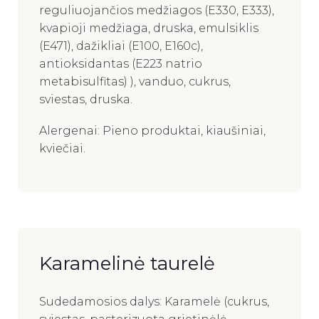
reguliuojančios medžiagos (E330, E333),
kvapioji medžiaga, druska, emulsiklis
(E471), dažikliai (E100, E160c),
antioksidantas (E223 natrio
metabisulfitas) ), vanduo, cukrus,
sviestas, druska.
Alergenai: Pieno produktai, kiaušiniai,
kviečiai.
Karamelinė taurelė
Sudedamosios dalys: Karamelė (cukrus,