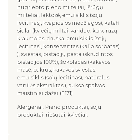
nugriebto pieno milteliai, išrūgų
milteliai, laktozė, emulsiklis (sojų
lecitinas), kvapiosios medžiagos), katafi
siūlai (kviečių miltai, vanduo, kukurūzų
krakmolas, druska, emulsiklis (sojų
lecitinas), konservantas (kalio sorbatas)
), sviestas, pistacijų pasta (skrudintos
pistacijos 100%), šokoladas (kakavos
masė, cukrus, kakavos sviestas,
emulsiklis (sojų lecitinas), natūralus
vanilės ekstraktas ), aukso spalvos
maistiniai dažai (E171).
Alergenai: Pieno produktai, sojų
produktai, riešutai, kviečiai.