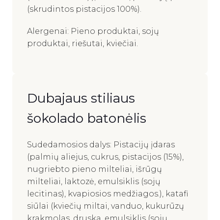
(skrudintos pistacijos 100%).
Alergenai: Pieno produktai, sojų
produktai, riešutai, kviečiai.
Dubajaus stiliaus
šokolado batonėlis
Sudedamosios dalys: Pistacijų įdaras
(palmių aliejus, cukrus, pistacijos (15%),
nugriebto pieno milteliai, išrūgų
milteliai, laktozė, emulsiklis (sojų
lecitinas), kvapiosios medžiagos.), katafi
siūlai (kviečių miltai, vanduo, kukurūzų
krakmolas, druska, emulsiklis (sojų