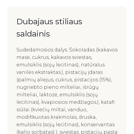
Dubajaus stiliaus
saldainis
Sudedamosios dalys: Šokoladas (kakavos
masė, cukrus, kakavos sviestas,
emulsiklis (sojų lecitinas), natūralus
vanilės ekstraktas.), pistacijų įdaras
(palmių aliejus, cukrus, pistacijos (15%),
nugriebto pieno milteliai, išrūgų
milteliai, laktozė, emulsiklis (sojų
lecitinas), kvapiosios medžiagos.), katafi
siūlai (kviečių miltai, vanduo,
modifikuotas krakmolas, druska,
emulsiklis (sojų lecitinas), konservantas
(kalio sorbatas) ), sviestas, pistacijų pasta