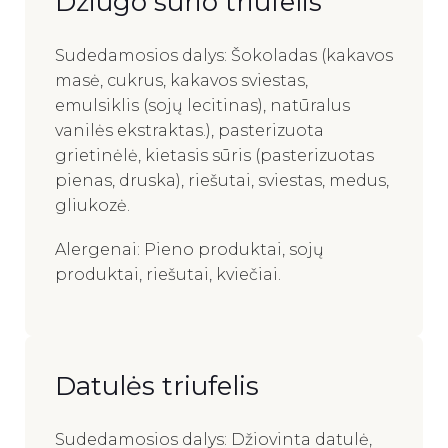
Džiugo sūrio triufelis
Sudedamosios dalys: Šokoladas (kakavos
masė, cukrus, kakavos sviestas,
emulsiklis (sojų lecitinas), natūralus
vanilės ekstraktas.), pasterizuota
grietinėlė, kietasis sūris (pasterizuotas
pienas, druska), riešutai, sviestas, medus,
gliukozė.
Alergenai: Pieno produktai, sojų
produktai, riešutai, kviečiai.
Datulės triufelis
Sudedamosios dalys: Džiovinta datulė,