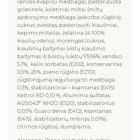
vanilės kvapioji medžiaga), pasterizuota
grietinėlė, kvietiniai miltai (miltų
apdorojimo medžiaga (askorbo rūgštis),
cukrus, sviestas, pasterizuoti kiaušiniai,
kepimo milteliai, želatina (iš 100%
kiaulių odeliu), morengas (cukrus,
kiaušinių baltymai (vištų kiaušinio
baltymas iš šviežių lukštų 93,96%, vanduo
5,1%, kalio sorbatas (E202), konservantas
0,5%, 25%, pieno rūgštis (E270),
rūgštingumą reguliuojanti medžiaga
0,3%, stabilizatoriai – ksantanas (E415)
Keltrol RD 0,10 %, Aliuminio sulfatas
Al2SO43* 16H2O (E520), stabilizatorius
0,03%; Guaro derva (E412), ksantanas
(E415), stabilizatorių mišinys 0,01%),
citrinos rūgštis), dumplainis.