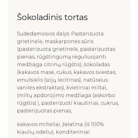
Šokoladinis tortas
Sudedamosios dalys: Pasterizuota
grietinėlė, maskarponės sūris
(pasterizuota grietinėlė, pasterizuotas
pienas, rūgštingumą reguliuojanti
medžiaga citrinų rūgštis), šokoladas
(kakavos masė, cukus, kakavos sviestas,
emulsiklis (sojų lecitinas), natūralus
vanilės ekstraktas), kvietiniai miltai,
(miltų apdorojimo medžiaga (askorbo
rūgštis) ), pasterizuoti kiaušiniai, cukrus,
pasterizuotas pienas,
kakavos milteliai, želatina (iš 100%
kiaulių odeliu), konditeriniai