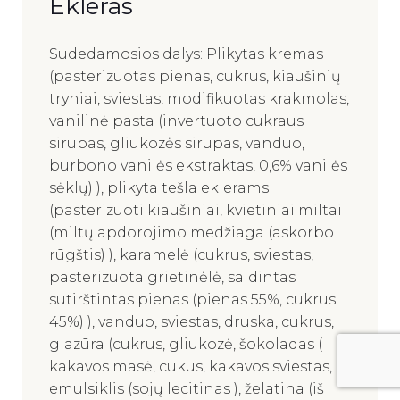
Ekleras
Sudedamosios dalys: Plikytas kremas
(pasterizuotas pienas, cukrus, kiaušinių
tryniai, sviestas, modifikuotas krakmolas,
vanilinė pasta (invertuoto cukraus
sirupas, gliukozės sirupas, vanduo,
burbono vanilės ekstraktas, 0,6% vanilės
sėklų) ), plikyta tešla eklerams
(pasterizuoti kiaušiniai, kvietiniai miltai
(miltų apdorojimo medžiaga (askorbo
rūgštis) ), karamelė (cukrus, sviestas,
pasterizuota grietinėlė, saldintas
sutirštintas pienas (pienas 55%, cukrus
45%) ), vanduo, sviestas, druska, cukrus,
glazūra (cukrus, gliukozė, šokoladas (
kakavos masė, cukus, kakavos sviestas,
emulsiklis (sojų lecitinas ), želatina (iš