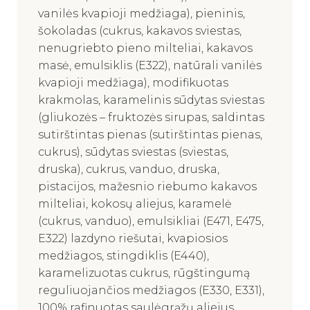
vanilės kvapioji medžiaga), pieninis,
šokoladas (cukrus, kakavos sviestas,
nenugriebto pieno milteliai, kakavos
masė, emulsiklis (E322), natūrali vanilės
kvapioji medžiaga), modifikuotas
krakmolas, karamelinis sūdytas sviestas
(gliukozės – fruktozės sirupas, saldintas
sutirštintas pienas (sutirštintas pienas,
cukrus), sūdytas sviestas (sviestas,
druska), cukrus, vanduo, druska,
pistacijos, mažesnio riebumo kakavos
milteliai, kokosų aliejus, karamelė
(cukrus, vanduo), emulsikliai (E471, E475,
E322) lazdyno riešutai, kvapiosios
medžiagos, stingdiklis (E440),
karamelizuotas cukrus, rūgštingumą
reguliuojančios medžiagos (E330, E331),
100% rafinuotas saulėgrąžų aliejus,