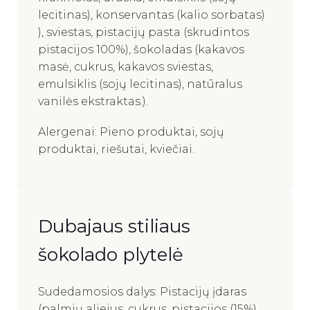
lecitinas), konservantas (kalio sorbatas)
), sviestas, pistacijų pasta (skrudintos
pistacijos 100%), šokoladas (kakavos
masė, cukrus, kakavos sviestas,
emulsiklis (sojų lecitinas), natūralus
vanilės ekstraktas.).
Alergenai: Pieno produktai, sojų
produktai, riešutai, kviečiai.
Dubajaus stiliaus
šokolado plytelė
Sudedamosios dalys: Pistacijų įdaras
(palmių aliejus, cukrus, pistacijos (15%),