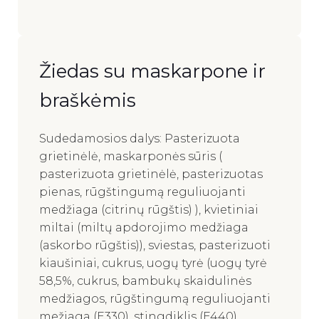
Žiedas su maskarpone ir
braškėmis
Sudedamosios dalys: Pasterizuota
grietinėlė, maskarponės sūris (
pasterizuota grietinėlė, pasterizuotas
pienas, rūgštingumą reguliuojanti
medžiaga (citrinų rūgštis) ), kvietiniai
miltai (miltų apdorojimo medžiaga
(askorbo rūgštis)), sviestas, pasterizuoti
kiaušiniai, cukrus, uogų tyrė (uogų tyrė
58,5%, cukrus, bambukų skaidulinės
medžiagos, rūgštingumą reguliuojanti
mežiaga (E330), stingdiklis (E440),