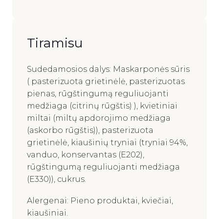
Tiramisu
Sudedamosios dalys: Maskarponės sūris
( pasterizuota grietinėlė, pasterizuotas
pienas, rūgštingumą reguliuojanti
medžiaga (citrinų rūgštis) ), kvietiniai
miltai (miltų apdorojimo medžiaga
(askorbo rūgštis)), pasterizuota
grietinėlė, kiaušinių tryniai (tryniai 94%,
vanduo, konservantas (E202),
rūgštingumą reguliuojanti medžiaga
(E330)), cukrus.
Alergenai: Pieno produktai, kviečiai,
kiaušiniai.