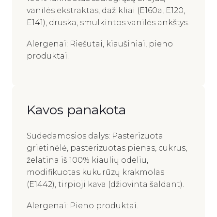
vanilės ekstraktas, dažikliai (E160a, E120,
E141), druska, smulkintos vanilės ankštys.
Alergenai: Riešutai, kiaušiniai, pieno
produktai.
Kavos panakota
Sudedamosios dalys: Pasterizuota
grietinėlė, pasterizuotas pienas, cukrus,
želatina iš 100% kiaulių odeliu,
modifikuotas kukurūzų krakmolas
(E1442), tirpioji kava (džiovinta šaldant).
Alergenai: Pieno produktai.