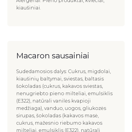
Alergenai: Pieno produktai, kviečiai,
kiaušiniai.
Macaron sausainiai
Sudedamosios dalys: Cukrus, migdolai,
kiaušinių baltymai, sviestas, baltasis
šokoladas (cukrus, kakavos sviestas,
nenugriebto pieno milteliai, emulsiklis
(E322), natūrali vanilės kvapioji
medžiaga), vanduo, uogos, gliukozės
sirupas, šokoladas (kakavos masė,
cukrus, mažesnio riebumo kakavos
milteliai, emulsiklis (E322), natūrali