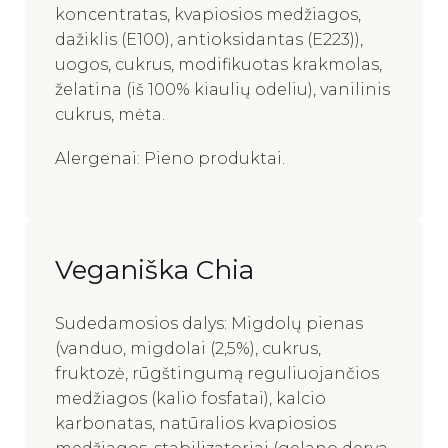
koncentratas, kvapiosios medžiagos,
dažiklis (E100), antioksidantas (E223)),
uogos, cukrus, modifikuotas krakmolas,
želatina (iš 100% kiaulių odeliu), vanilinis
cukrus, mėta.
Alergenai: Pieno produktai.
Veganiška Chia
Sudedamosios dalys: Migdolų pienas
(vanduo, migdolai (2,5%), cukrus,
fruktozė, rūgštingumą reguliuojančios
medžiagos (kalio fosfatai), kalcio
karbonatas, natūralios kvapiosios