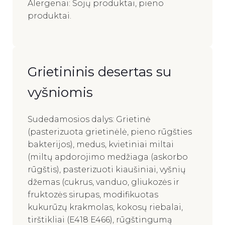
Alergenai: Sojų produktai, pieno
produktai.
Grietininis desertas su
vyšniomis
Sudedamosios dalys: Grietinė
(pasterizuota grietinėlė, pieno rūgšties
bakterijos), medus, kvietiniai miltai
(miltų apdorojimo medžiaga (askorbo
rūgštis), pasterizuoti kiaušiniai, vyšnių
džemas (cukrus, vanduo, gliukozės ir
fruktozės sirupas, modifikuotas
kukurūzų krakmolas, kokosų riebalai,
tirštikliai (E418 E466), rūgštingumą