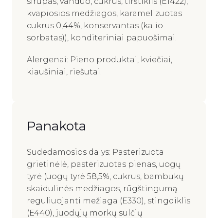
sirupas, vanduo, cukrus, tirštiklis (E1422),
kvapiosios medžiagos, karamelizuotas
cukrus 0,44%, konservantas (kalio
sorbatas)), konditeriniai papuošimai.
Alergenai: Pieno produktai, kviečiai,
kiaušiniai, riešutai.
Panakota
Sudedamosios dalys: Pasterizuota
grietinėlė, pasterizuotas pienas, uogų
tyrė (uogų tyrė 58,5%, cukrus, bambukų
skaidulinės medžiagos, rūgštingumą
reguliuojanti mežiaga (E330), stingdiklis
(E440), juodųjų morkų sulčių