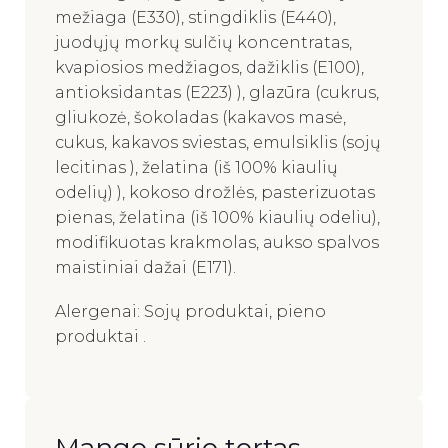
mežiaga (E330), stingdiklis (E440),
juodųjų morkų sulčių koncentratas,
kvapiosios medžiagos, dažiklis (E100),
antioksidantas (E223) ), glazūra (cukrus,
gliukozė, šokoladas (kakavos masė,
cukus, kakavos sviestas, emulsiklis (sojų
lecitinas ), želatina (iš 100% kiaulių
odelių) ), kokoso drožlės, pasterizuotas
pienas, želatina (iš 100% kiaulių odeliu),
modifikuotas krakmolas, aukso spalvos
maistiniai dažai (E171).
Alergenai: Sojų produktai, pieno
produktai .