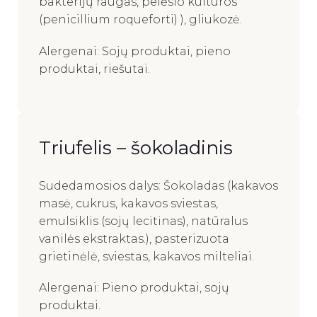
bakterijų raugas, pelėsio kultūros
(penicillium roqueforti) ), gliukozė.
Alergenai: Sojų produktai, pieno
produktai, riešutai.
Triufelis – šokoladinis
Sudedamosios dalys: Šokoladas (kakavos
masė, cukrus, kakavos sviestas,
emulsiklis (sojų lecitinas), natūralus
vanilės ekstraktas.), pasterizuota
grietinėlė, sviestas, kakavos milteliai.
Alergenai: Pieno produktai, sojų
produktai.