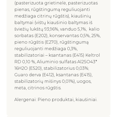
(pasterizuota grietinėlė, pasterizuotas
pienas, rūgštingumą reguliuojanti
medžiaga citrinų rūgštis), kiaušinių
baltymai (vištų kiaušinio baltymas iš
šviežių lukštų 93,96%, vanduo 5,1%, kalio
sorbatas (E202), konservantas 0,5%, 25%,
pieno rūgštis (E270), rūgštingumą
reguliuojanti medžiaga 0,3%,
stabilizatoriai – ksantanas (E415) Keltrol
RD 0,10 %, Aliuminio sulfatas Al2SO43*
16H2O (E520), stabilizatorius 0,03%;
Guaro derva (E412), ksantanas (E415),
stabilizatorių mišinys 0,01%), uogos,
mėta, citrinos rūgštis.
Alergenai: Pieno produktai, kiaušiniai.