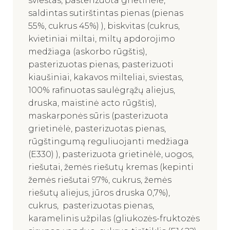
sviestas, pasterizuota grietinėlė,
saldintas sutirštintas pienas (pienas
55%, cukrus 45%) ), biskvitas (cukrus,
kvietiniai miltai, miltų apdorojimo
medžiaga (askorbo rūgštis),
pasterizuotas pienas, pasterizuoti
kiaušiniai, kakavos milteliai, sviestas,
100% rafinuotas saulėgrąžų aliejus,
druska, maistinė acto rūgštis),
maskarponės sūris (pasterizuota
grietinėlė, pasterizuotas pienas,
rūgštingumą reguliuojanti medžiaga
(E330) ), pasterizuota grietinėlė, uogos,
riešutai, žemės riešutų kremas (kepinti
žemės riešutai 97%, cukrus, žemės
riešutų aliejus, jūros druska 0,7%),
cukrus, pasterizuotas pienas,
karamelinis užpilas (gliukozės-fruktozės