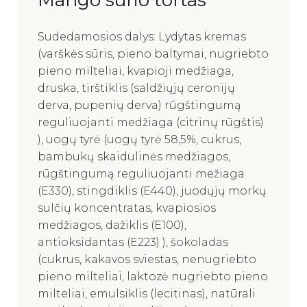
Mango sūrio tortas
Sudedamosios dalys: Lydytas kremas
(varškės sūris, pieno baltymai, nugriebto
pieno milteliai, kvapioji medžiaga,
druska, tirštiklis (saldžiųjų ceronijų
derva, pupenių derva) rūgštingumą
reguliuojanti medžiaga (citrinų rūgštis)
), uogų tyrė (uogų tyrė 58,5%, cukrus,
bambukų skaidulinės medžiagos,
rūgštingumą reguliuojanti mežiaga
(E330), stingdiklis (E440), juodųjų morkų
sulčių koncentratas, kvapiosios
medžiagos, dažiklis (E100),
antioksidantas (E223) ), šokoladas
(cukrus, kakavos sviestas, nenugriebto
pieno milteliai, laktozė nugriebto pieno
milteliai, emulsiklis (lecitinas), natūrali