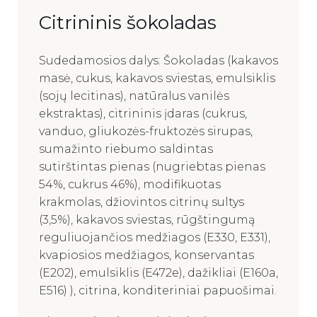
Citrininis šokoladas
Sudedamosios dalys: Šokoladas (kakavos
masė, cukus, kakavos sviestas, emulsiklis
(sojų lecitinas), natūralus vanilės
ekstraktas), citrininis įdaras (cukrus,
vanduo, gliukozės-fruktozės sirupas,
sumažinto riebumo saldintas
sutirštintas pienas (nugriebtas pienas
54%, cukrus 46%), modifikuotas
krakmolas, džiovintos citrinų sultys
(3,5%), kakavos sviestas, rūgštingumą
reguliuojančios medžiagos (E330, E331),
kvapiosios medžiagos, konservantas
(E202), emulsiklis (E472e), dažikliai (E160a,
E516) ), citrina, konditeriniai papuošimai.