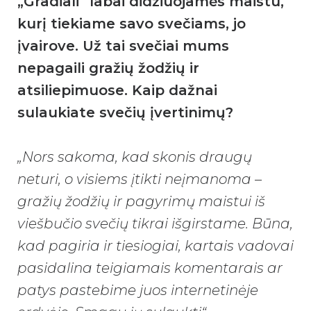
„Gradiali“ labai didžiuojamės maistu,
kurį tiekiame savo svečiams, jo
įvairove. Už tai svečiai mums
nepagaili gražių žodžių ir
atsiliepimuose. Kaip dažnai
sulaukiate svečių įvertinimų?
„Nors sakoma, kad skonis draugų
neturi, o visiems įtikti neįmanoma –
gražių žodžių ir pagyrimų maistui iš
viešbučio svečių tikrai išgirstame. Būna,
kad pagiria ir tiesiogiai, kartais vadovai
pasidalina teigiamais komentarais ar
patys pastebime juos internetinėje