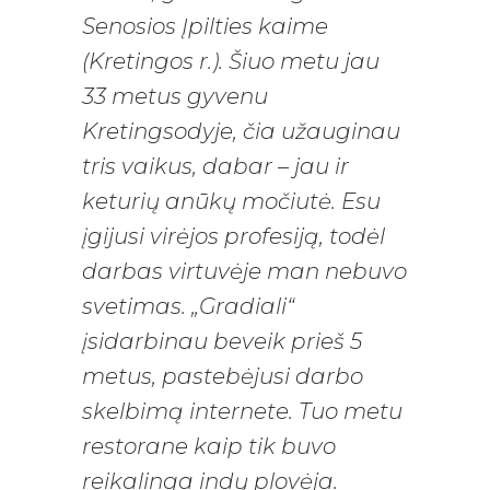
Senosios Įpilties kaime
(Kretingos r.). Šiuo metu jau
33 metus gyvenu
Kretingsodyje, čia užauginau
tris vaikus, dabar – jau ir
keturių anūkų močiutė. Esu
įgijusi virėjos profesiją, todėl
darbas virtuvėje man nebuvo
svetimas. „Gradiali“
įsidarbinau beveik prieš 5
metus, pastebėjusi darbo
skelbimą internete. Tuo metu
restorane kaip tik buvo
reikalinga indų plovėja.