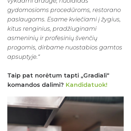
vykdami drauge, nuolaidas
gydomosioms procedūroms, restorano
paslaugoms. Esame kviečiami į žygius,
kitus renginius, pradžiuginami
asmeninių ir profesinių švenčių
progomis, dirbame nuostabios gamtos
apsuptyje.“
Taip pat norėtum tapti „Gradiali“
komandos dalimi?
Kandidatuok!