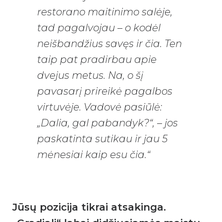
restorano maitinimo salėje,
tad pagalvojau – o kodėl
neišbandžius savęs ir čia. Ten
taip pat pradirbau apie
dvejus metus. Na, o šį
pavasarį prireikė pagalbos
virtuvėje. Vadovė pasiūlė:
„Dalia, gal pabandyk?“, – jos
paskatinta sutikau ir jau 5
mėnesiai kaip esu čia.“
Jūsų pozicija tikrai atsakinga.