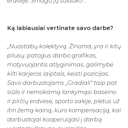
erdvėje. Smagu jų sulaukti“.
Ką labiausiai vertinate savo darbe?
„Nuostabų kolektyvą. Žinoma, yra ir kitų
pliusų: patogus darbo grafikas,
motyvuojantis atlyginimas, galimybė
kilti karjeros laiptais, keisti pozicijas.
Savo darbuotojams „Gradiali“ taip pat
siūlo ir nemokamą lankymąsi baseino
ir pirčių erdvėse, sporto salėje, pietus už
itin žemą kainą, kuro kompensaciją, kai
darbuotojai kooperuojasi į darbą