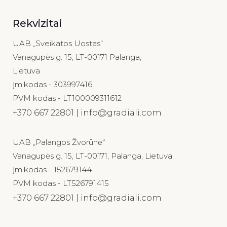
Rekvizitai
UAB „Sveikatos Uostas“
Vanagupės g. 15, LT-00171 Palanga,
Lietuva
Įm.kodas - 303997416
PVM kodas - LT100009311612
+370 667 22801 | info@gradiali.com
UAB „Palangos Žvorūnė“
Vanagupės g. 15, LT-00171, Palanga, Lietuva
Įm.kodas - 152679144
PVM kodas - LT526791415
+370 667 22801 | info@gradiali.com