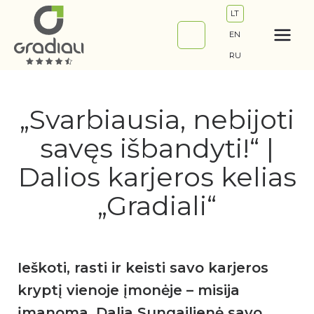
Pereiti
LT
prie
EN
turinio
RU
„Svarbiausia, nebijoti
savęs išbandyti!“ |
Dalios karjeros kelias
„Gradiali“
Ieškoti, rasti ir keisti savo karjeros
kryptį vienoje įmonėje – misija
įmanoma. Dalia Sungailienė savo