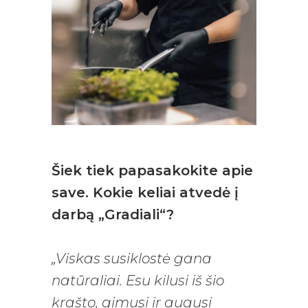
Šiek tiek papasakokite apie
save. Kokie keliai atvedė į
darbą „Gradiali“?
„Viskas susiklostė gana
natūraliai. Esu kilusi iš šio
krašto, gimusi ir augusi