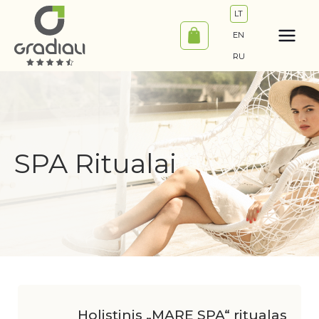
Pereiti
LT
prie
EN
turinio
RU
SPA Ritualai
Holistinis „MARE SPA“ ritualas