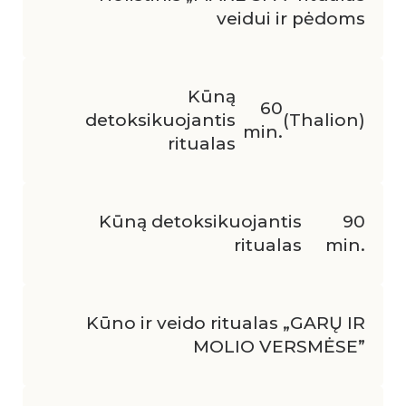
veidui ir pėdoms
Kūną
60
detoksikuojantis
(Thalion)
min.
ritualas
Kūną detoksikuojantis
90
ritualas
min.
Kūno ir veido ritualas „GARŲ IR
MOLIO VERSMĖSE”