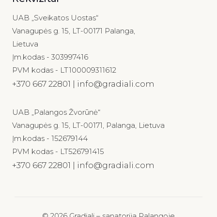
UAB „Sveikatos Uostas“
Vanagupės g. 15, LT-00171 Palanga,
Lietuva
Įm.kodas - 303997416
PVM kodas - LT100009311612
+370 667 22801 | info@gradiali.com
UAB „Palangos Žvorūnė“
Vanagupės g. 15, LT-00171, Palanga, Lietuva
Įm.kodas - 152679144
PVM kodas - LT526791415
+370 667 22801 | info@gradiali.com
© 2026 Gradiali – sanatorija Palangoje