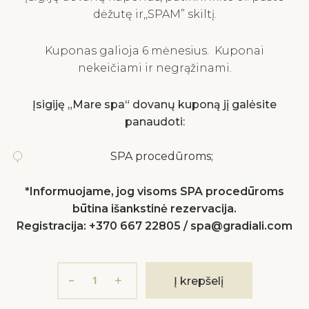
dėžutę ir,,SPAM” skiltį.
Kuponas galioja 6 mėnesius. Kuponai
nekeičiami ir negrąžinami.
Įsigiję „Mare spa“ dovanų kuponą jį galėsite
panaudoti:
SPA procedūroms;
*Informuojame, jog visoms SPA procedūroms
būtina išankstinė rezervacija.
Registracija: +370 667 22805 / spa@gradiali.com
produkto
-
+
Į krepšelį
kiekis:
100