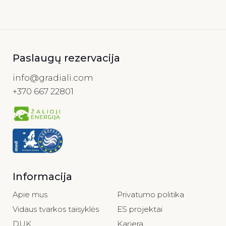
€
dovanų
kuponas
Paslaugų rezervacija
info@gradiali.com
+370 667 22801
Informacija
Apie mus
Privatumo politika
Vidaus tvarkos taisyklės
ES projektai
DUK
Karjera