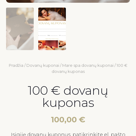
Pradžia
/
Dovanų kuponai
/
Mare spa dovanų kuponai
/ 100 €
dovanų kuponas
100 € dovanų
kuponas
100,00
€
Įsigiję dovanų kuponus, patikrinkite el. pašto