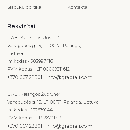
Slapukų politika
Kontaktai
Rekvizitai
UAB „Sveikatos Uostas“
Vanagupės g. 15, LT-00171 Palanga,
Lietuva
Įm.kodas - 303997416
PVM kodas - LT100009311612
+370 667 22801 | info@gradiali.com
UAB „Palangos Žvorūnė“
Vanagupės g. 15, LT-00171, Palanga, Lietuva
Įm.kodas - 152679144
PVM kodas - LT526791415
+370 667 22801 | info@gradiali.com