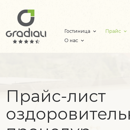
Перейти
к
содержимому
Гостиница
Прайс
О нас
Прайс-лист
оздоровитель