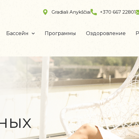
Gradiali Anykščiai
+370 667 22801
Бассейн
Программы
Oздоровление
Р
ных