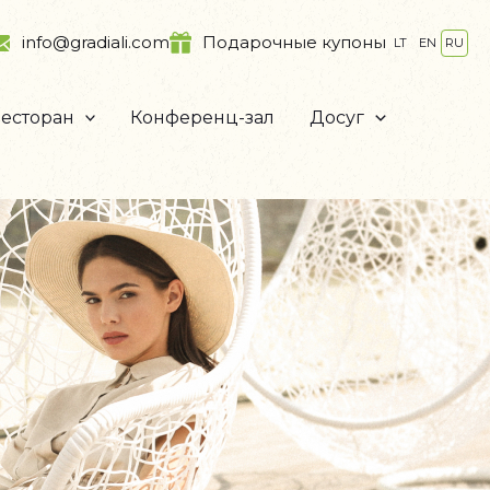
info@gradiali.com
Подарочные купоны
LT
EN
RU
есторан
Конференц-зал
Досуг