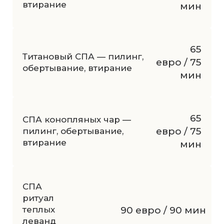
втирание
мин
65
Титановый СПА — пилинг,
евро / 75
обертывание, втирание
мин
65
СПА конопляных чар —
евро / 75
пилинг, обертывание,
втирание
мин
СПА
ритуал
теплых
90 евро / 90 мин
леванд