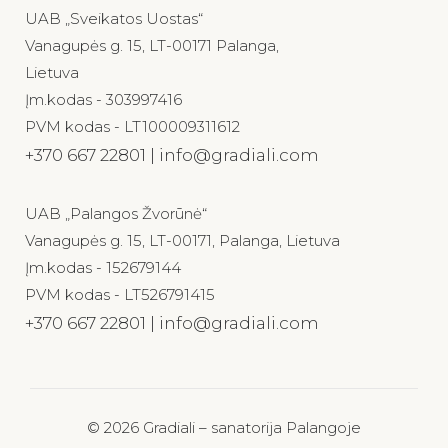
UAB „Sveikatos Uostas“
Vanagupės g. 15, LT-00171 Palanga,
Lietuva
Įm.kodas - 303997416
PVM kodas - LT100009311612
+370 667 22801 | info@gradiali.com
UAB „Palangos Žvorūnė“
Vanagupės g. 15, LT-00171, Palanga, Lietuva
Įm.kodas - 152679144
PVM kodas - LT526791415
+370 667 22801 | info@gradiali.com
© 2026 Gradiali – sanatorija Palangoje