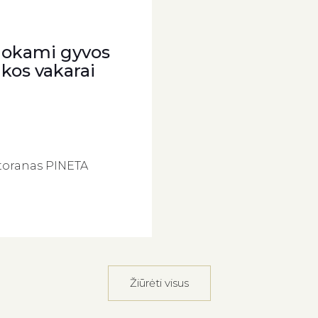
okami gyvos
kos vakarai
toranas PINETA
Žiūrėti visus