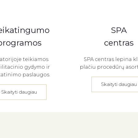
eikatingumo
SPA
programos
centras
atorijoje teikiamos
SPA centras lepina k
ilitacinio gydymo ir
plačiu procedūrų aso
katinimo paslaugos.
Skaityti daugiau
Skaityti daugiau