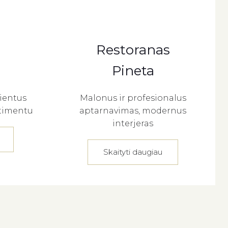
Restoranas
Pineta
lientus
Malonus ir profesionalus
rtimentu
aptarnavimas, modernus
interjeras
Skaityti daugiau