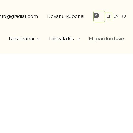
info@gradiali.com
Dovanų kuponai
LT
EN
RU
Restoranai
Laisvalaikis
El. parduotuvė