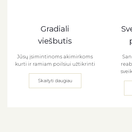
Gradiali
Sv
viešbutis
Jūsų įsimintinoms akimirkoms
San
kurti ir ramiam poilsiui užtikrinti
reab
svei
Skaityti daugiau