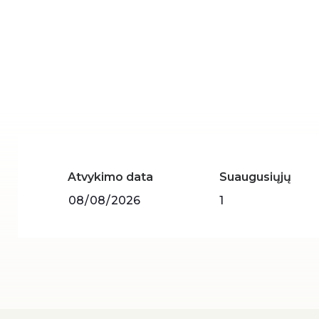
ir poilsio ban
Atvykimo data
Suaugusiųjų